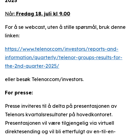
2025
Når:
Fredag 18. juli kl 9.00
For å se webcast, uten å stille spørsmål, bruk denne
linken:
https://www.telenor.com/investors/reports-and-
information/quarterly/telenor-groups-results-for-
the-2nd-quarter-2025/
eller besøk Telenor.com/investors.
For presse:
Presse inviteres til å delta på presentasjonen av
Telenors kvartalsresultater på hovedkontoret.
Presentasjonen vil være tilgjengelig via virtuell
direktesending og vil bli etterfulgt av en-til-en-