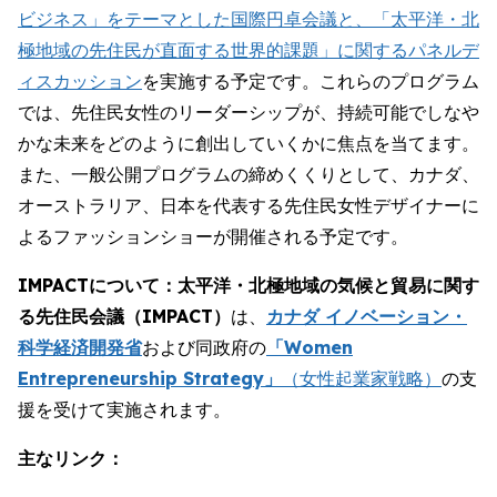
ビジネス」をテーマとした国際円卓会議と、「太平洋・北
極地域の先住民が直面する世界的課題」に関するパネルデ
ィスカッション
を実施する予定です。これらのプログラム
では、先住民女性のリーダーシップが、持続可能でしなや
かな未来をどのように創出していくかに焦点を当てます。
また、一般公開プログラムの締めくくりとして、カナダ、
オーストラリア、日本を代表する先住民女性デザイナーに
よるファッションショーが開催される予定です。
IMPACTについて：太平洋・北極地域の気候と貿易に関す
る先住民会議（IMPACT）
は、
カナダ イノベーション・
科学経済開発省
および同政府の
「Women
Entrepreneurship Strategy」
（女性起業家戦略）
の支
援を受けて実施されます。
主なリンク：