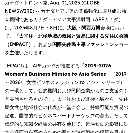
カナダ・トロント発, Aug. 01, 2025 (GLOBE
NEWSWIRE) -- カナダとアジアの関係強化に取り組む独
立機関であるカナダ・アジア太平洋財団（APFカナダ）
は、2025年8月7日・8日に、
大阪・関西万博
会場におい
て、
「太平洋・北極地域の気候と貿易に関する先住民会議
（IMPACT）」
および
国際先住民主導ファッションショー
を主催いたします。
IMPACTは、APFカナダが推進する
「2019-2026
Women’s Business Mission to Asia Series」
（2019
～2026年 女性ビジネスミッション to アジア シリーズ）
の一環として、公的機関および民間企業からのご支援のも
と実施されるものです。太平洋および北極地域から、先住
民女性と地域社会の代表が一堂に会し、持続可能な貿易の
促進、国際的なビジネスパートナーシップの創出、そして
伝統的な知識や経験の共有を通じて、気候変動の影響に対
する適応力を高めるための新たな連携戦略の構築を目指し