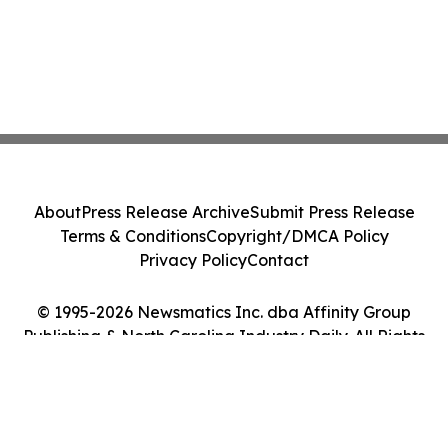
About
Press Release Archive
Submit Press Release
Terms & Conditions
Copyright/DMCA Policy
Privacy Policy
Contact
© 1995-2026 Newsmatics Inc. dba Affinity Group
Publishing & North Carolina Industry Daily. All Rights
Reserved.
Cookie Settings / Your Privacy Choices