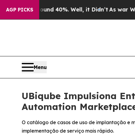
oor Around 40%. Well, it Didn’t
As war With Ira
AGP PICKS
Menu
UBiqube Impulsiona En
Automation Marketplac
O catálogo de casos de uso de implantação e m
implementação de serviço mais rápido.