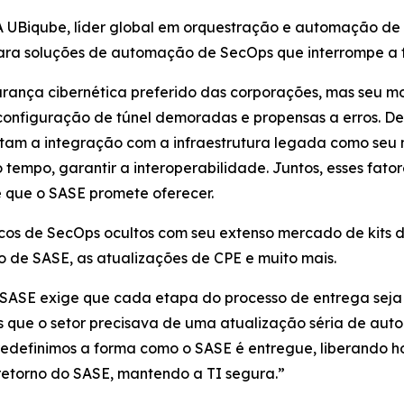
UBiqube, líder global em orquestração e automação de in
ra soluções de automação de SecOps que interrompe a 
rança cibernética preferido das corporações, mas seu 
configuração de túnel demoradas e propensas a erros. D
am a integração com a infraestrutura legada como seu 
 tempo, garantir a interoperabilidade. Juntos, esses fat
e que o SASE promete oferecer.
cos de SecOps ocultos com seu extenso mercado de kits
o de SASE, as atualizações de CPE e muito mais.
 SASE exige que cada etapa do processo de entrega seja
nós que o setor precisava de uma atualização séria de au
definimos a forma como o SASE é entregue, liberando ho
etorno do SASE, mantendo a TI segura.”