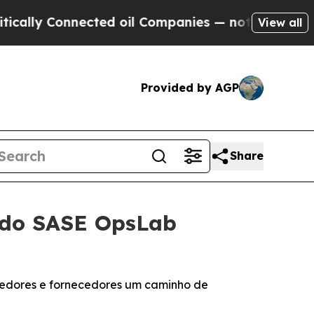
ly Connected oil Companies — not Taxpayers — th
View all
Provided by AGP
Share
 do SASE OpsLab
dedores e fornecedores um caminho de