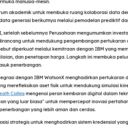
rmuka manusia-mesin.
rum akademik untuk membuka ruang kolaborasi data de
ta generasi berikutnya melalui pemodelan prediktif dan
I, setelah sebelumnya Perusahaan mengumumkan investasi 
 dirancang untuk mendukung pengembangan pertukaran da
ersebut diperkuat melalui kemitraan dengan IBM yang me
nilaian, dan penetapan harga. Langkah ini membuka pelua
masuk penerbangan.
integrasi dengan IBM WatsonX menghadirkan pertukaran da
merefleksikan aset fisik untuk mendukung simulasi kinerj
ath Collins
mengenai peran kembaran digital dalam teknol
aan yang luar biasa" untuk mempercepat inovasi pertahan
 penerbangan yang lebih aman dan cerdas.
sisi strategis untuk menghadirkan sistem kredensial ya