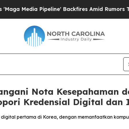
ipeline' Backfires Amid Rumors Trump Will cut 
angani Nota Kesepahaman d
pori Kredensial Digital dan
 pilot digital pertama di Korea, dengan memanfaatkan kom