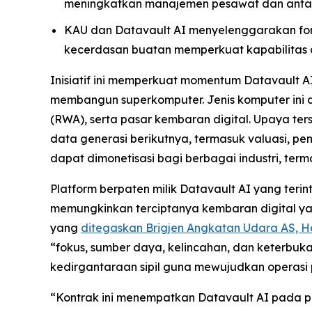
meningkatkan manajemen pesawat dan anta
KAU dan Datavault AI menyelenggarakan fo
kecerdasan buatan memperkuat kapabilitas da
Inisiatif ini memperkuat momentum Datavault A
membangun superkomputer. Jenis komputer ini
(RWA), serta pasar kembaran digital. Upaya t
data generasi berikutnya, termasuk valuasi, pe
dapat dimonetisasi bagi berbagai industri, ter
Platform berpaten milik Datavault AI yang ter
memungkinkan terciptanya kembaran digital yang 
yang
ditegaskan Brigjen Angkatan Udara AS, He
“fokus, sumber daya, kelincahan, dan keterbuk
kedirgantaraan sipil guna mewujudkan operasi
“Kontrak ini menempatkan Datavault AI pada po