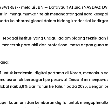
IRE) -- melalui IBN -- Datavault AI Inc. (NASDAQ: DVLT)
hari ini mengumumkan telah menandatangani nota kesep
serta kolaborasi global dalam bidang kredensial kedirga
l sebagai institusi yang unggul dalam bidang teknik dan 
 mencetak para ahli dan profesional masa depan guna m
dang:
 untuk kredensial digital pertama di Korea, mencakup verif
asi untuk berbagai tipe pesawat. Inisiatif ini menjawab
obal naik 3,8% dari tahun ke tahun pada 2025, dengan pe
uper kuantum dan kembaran digital untuk mengoptimalka