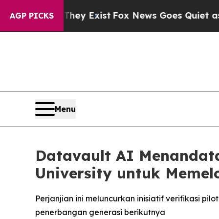
They Exist
Fox News Goes Quiet as 'Maga Media P
AGP PICKS
Menu
Datavault AI Menandat
University untuk Memelo
Perjanjian ini meluncurkan inisiatif verifikasi
penerbangan generasi berikutnya