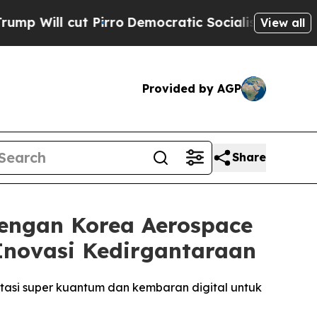
Pirro
Democratic Socialists of America Propose 
View all
Provided by AGP
Share
engan Korea Aerospace
 Inovasi Kedirgantaraan
putasi super kuantum dan kembaran digital untuk