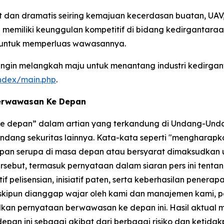
an dramatis seiring kemajuan kecerdasan buatan, UAV, 
memiliki keunggulan kompetitif di bidang kedirgantaraa
 untuk memperluas wawasannya.
in melangkah maju untuk menantang industri kedirgant
index/main.php
.
Berwawasan Ke Depan
 ke depan” dalam artian yang terkandung di Undang-Unda
dang sekuritas lainnya. Kata-kata seperti "mengharapkan
gkapan serupa di masa depan atau bersyarat dimaksudkan
but, termasuk pernyataan dalam siaran pers ini tentang 
 pelisensian, inisiatif paten, serta keberhasilan penerap
skipun dianggap wajar oleh kami dan manajemen kami, 
lkan pernyataan berwawasan ke depan ini. Hasil aktual 
epan ini sebagai akibat dari berbagai risiko dan ketida