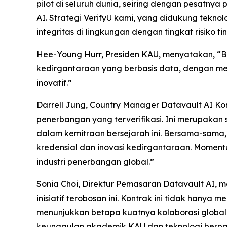
pilot di seluruh dunia, seiring dengan pesatny
AI. Strategi VerifyU kami, yang didukung tekn
integritas di lingkungan dengan tingkat risiko t
Hee-Young Hurr, Presiden KAU, menyatakan, “
kedirgantaraan yang berbasis data, dengan m
inovatif.”
Darrell Jung, Country Manager Datavault AI 
penerbangan yang terverifikasi. Ini merupaka
dalam kemitraan bersejarah ini. Bersama-sama
kredensial dan inovasi kedirgantaraan. Moment
industri penerbangan global.”
Sonia Choi, Direktur Pemasaran Datavault AI,
inisiatif terobosan ini. Kontrak ini tidak hany
menunjukkan betapa kuatnya kolaborasi globa
keunggulan akademik KAU dan teknologi berpat