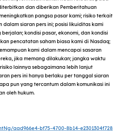
iterbitkan dan diberikan Pemberitahuan
meningkatkan pangsa pasar kami; risiko terkait
am siaran pers ini; posisi likuiditas kami
jalan; kondisi pasar, ekonomi, dan kondisi
kan pencatatan saham biasa kami di Nasdaq;
 kemampuan kami dalam mencapai sasaran
mereka, jika memang dilakukan; jangka waktu
-risiko lainnya sebagaimana lebih lanjut
ran pers ini hanya berlaku per tanggal siaran
 apa pun yang tercantum dalam komunikasi ini
an oleh hukum.
ntNg/aad966e4-bf75-4700-8b14-e2301304f728