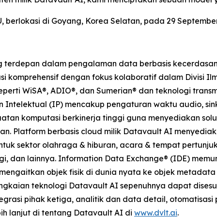
berlokasi di Goyang, Korea Selatan, pada 29 September
 terdepan dalam pengalaman data berbasis kecerdasan bu
i komprehensif dengan fokus kolaboratif dalam Divisi Ilm
seperti WiSA®, ADIO®, dan Sumerian® dan teknologi transm
Intelektual (IP) mencakup pengaturan waktu audio, sinkr
uatan komputasi berkinerja tinggi guna menyediakan solu
an. Platform berbasis cloud milik Datavault AI menyedia
untuk sektor olahraga & hiburan, acara & tempat pertunjuk
rgi, dan lainnya. Information Data Exchange® (IDE) memu
mengaitkan objek fisik di dunia nyata ke objek metadat
ngkaian teknologi Datavault AI sepenuhnya dapat dises
egrasi pihak ketiga, analitik dan data detail, otomatisa
bih lanjut di tentang Datavault AI di
www.dvlt.ai
.