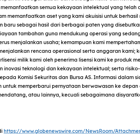
l memanfaatkan semua kekayaan intelektual yang telah d
am memanfaatkan aset yang kami akuisisi untuk berhasil 
 sebagai hasil dari berbagai paten yang disebutkan dal
iayaan tambahan guna mendukung operasi yang sedang ber
terus menjalankan usaha; kemampuan kami mempertahan
enjalankan rencana operasional serta anggaran kami;
lisensi milik kami oleh penerima lisensi kami ke produk 
n inovasi teknologi dan kekayaan intelektual; serta risiko
pada Komisi Sekuritas dan Bursa AS. Informasi dalam sia
iban untuk memperbarui pernyataan berwawasan ke depan
 mendatang, atau lainnya, kecuali sebagaimana disyaratk
di
https://www.globenewswire.com/NewsRoom/Attachme