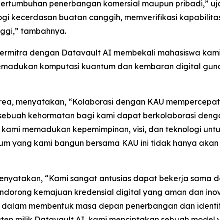
a pertumbuhan penerbangan komersial maupun pribadi,” uj
ologi kecerdasan buatan canggih, memverifikasi kapabili
inggi,” tambahnya.
Bermitra dengan Datavault AI membekali mahasiswa ka
emadukan komputasi kuantum dan kembaran digital gun
Korea, menyatakan, “Kolaborasi dengan KAU mempercepa
n sebuah kehormatan bagi kami dapat berkolaborasi deng
, kami memadukan kepemimpinan, visi, dan teknologi unt
um yang kami bangun bersama KAU ini tidak hanya akan b
 menyatakan, “Kami sangat antusias dapat bekerja sama 
a mendorong kemajuan kredensial digital yang aman dan ino
l dalam membentuk masa depan penerbangan dan identi
en milik Datavault AI, kami menciptakan sebuah model y