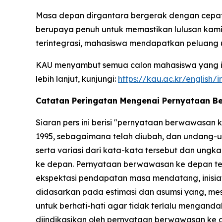
Masa depan dirgantara bergerak dengan cepat d
berupaya penuh untuk memastikan lulusan kami 
terintegrasi, mahasiswa mendapatkan peluang
KAU menyambut semua calon mahasiswa yang ing
lebih lanjut, kunjungi:
https://kau.ac.kr/english/
Catatan Peringatan Mengenai Pernyataan 
Siaran pers ini berisi "pernyataan berwawasan
1995, sebagaimana telah diubah, dan undang-un
serta variasi dari kata-kata tersebut dan un
ke depan. Pernyataan berwawasan ke depan terse
ekspektasi pendapatan masa mendatang, inisiatif
didasarkan pada estimasi dan asumsi yang, me
untuk berhati-hati agar tidak terlalu menganda
diindikasikan oleh pernyataan berwawasan ke d