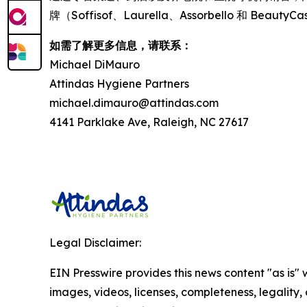
牌（Soffisof、Laurella、Assorbello 和 Be
如需了解更多信息，请联系：
Michael DiMauro
Attindas Hygiene Partners
michael.dimauro@attindas.com
4141 Parklake Ave, Raleigh, NC 27617
Legal Disclaimer:
EIN Presswire provides this news content "as is" 
images, videos, licenses, completeness, legality, o