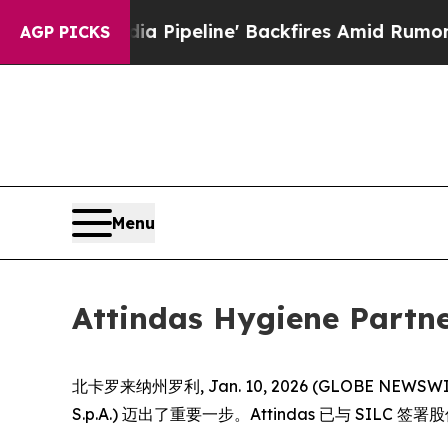
aga Media Pipeline' Backfires Amid Rumors Trump
AGP PICKS
Menu
Attindas Hygiene 
北卡罗来纳州罗利, Jan. 10, 2026 (GLOBE NEWSWIRE)
S.p.A.) 迈出了重要一步。Attindas 已与 SI