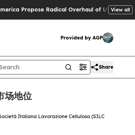
a Propose Radical Overhaul of US Govt
Indystar
View all
Provided by AGP
Share
的市场地位
à Italiana Lavorazione Cellulosa (SILC