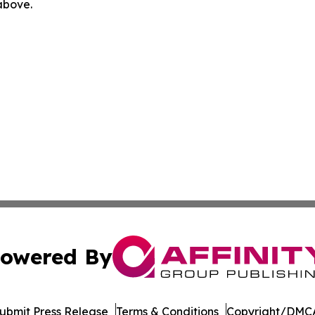
 above.
owered By
ubmit Press Release
Terms & Conditions
Copyright/DMCA