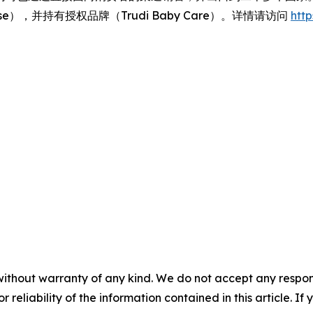
autyCase），并持有授权品牌（Trudi Baby Care）。详情请访问
https
without warranty of any kind. We do not accept any responsib
r reliability of the information contained in this article. I