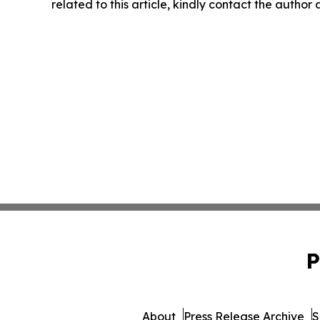
related to this article, kindly contact the author
P
About
Press Release Archive
S